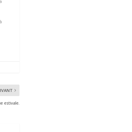
a
à
IVANT
e estivale.