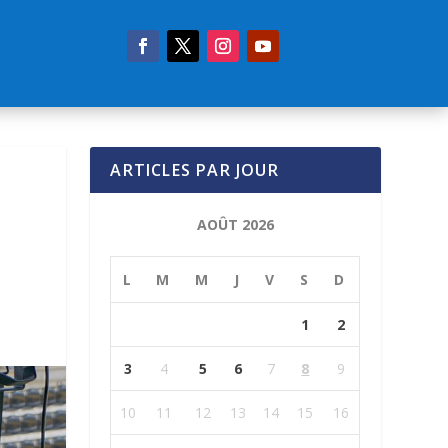
ARTICLES PAR JOUR
AOÛT 2026
L
M
M
J
V
S
D
1
2
3
4
5
6
7
8
9
10
11
12
13
14
15
16