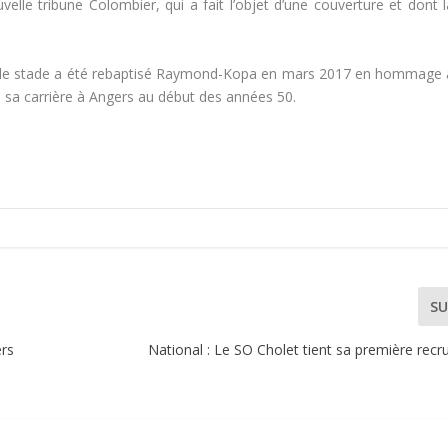
elle tribune Colombier, qui a fait l’objet d’une couverture et dont l
 le stade a été rebaptisé Raymond-Kopa en mars 2017 en hommage 
é sa carrière à Angers au début des années 50.
SU
ers
National : Le SO Cholet tient sa première recru