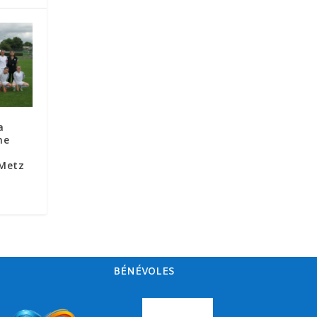
a
ne
 Metz
BÉNÉVOLES