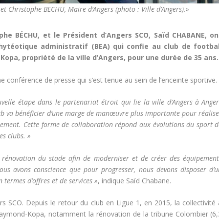
et Christophe BECHU, Maire d’Angers (photo : Ville d’Angers).»
tophe BÉCHU, et le Président d’Angers SCO, Saïd CHABANE, on
ytéotique administratif (BEA) qui confie au club de footbal
opa, propriété de la ville d’Angers, pour une durée de 35 ans.
une conférence de presse qui s’est tenue au sein de l’enceinte sportive.
lle étape dans le partenariat étroit qui lie la ville d’Angers à Anger
club va bénéficier d’une marge de manœuvre plus importante pour réalis
ppement. Cette forme de collaboration répond aux évolutions du sport d
es clubs. »
a rénovation du stade afin de moderniser et de créer des équipement
ous avons conscience que pour progresser, nous devons disposer d’u
ermes d’offres et de services »
, indique Saïd Chabane.
rs SCO. Depuis le retour du club en Ligue 1, en 2015, la collectivité 
 Raymond-Kopa, notamment la rénovation de la tribune Colombier (6,