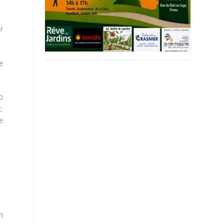
r
se
O
.
e
n