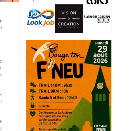
t
l
s
er
e
s
n
a
3