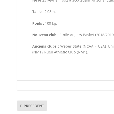
Né le
25 Février 1992
à
Scottsdale, Arizona (État
Taille :
2,08m.
Poids :
109 kg.
Nouveau club :
Étoile Angers Basket (2018/2019
Anciens clubs :
Weber State (NCAA – USA), Unio
(NM1), Rueil Athletic Club (NM1).
PRÉCÉDENT