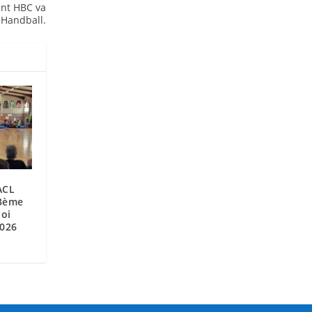
ant HBC va
 Handball.
ACL
13ème
noi
2026