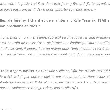
tion entre le poste 1 et 5, et donc avec Jérémy Bichard. J’attends qu’il 
 ne parle pas français. Il devra nous apporter son expérience. »
llez, de Jérémy Bichard et de maintenant Kyle Tresnak, l’EAB s
ison prochaine en NM1 ?
ions. Dans un premier temps, l’objectif sera de jouer les cinq premièr
est en train de construire et de former une équipe qui saura batailler
e dis souvent, il faudra être au niveau dans l’entraînabilité, c’est-à-di
ent les victoires. Ce qui m’intéresse avant tout dans une équipe, c’es
Étoile Angers Basket :
« C’est une réelle satisfaction d’avoir recruté 
e a été séduit par notre projet et par nos ambitions. Nous avons ét
onté de réussir avec l’EAB. Nous reconstituons l’axe 1 / 5 de la saiso
sauront rapidement s’intégrer dans notre collectif. »