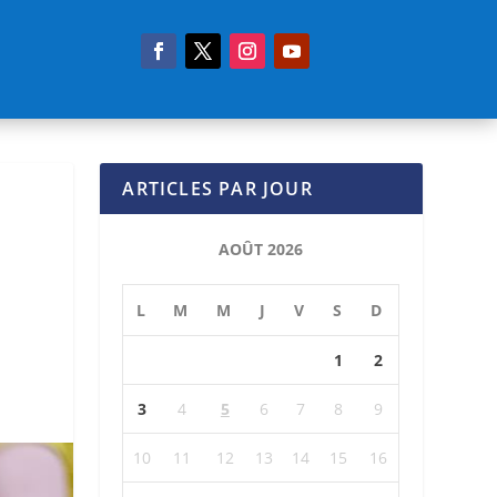
ARTICLES PAR JOUR
AOÛT 2026
L
M
M
J
V
S
D
1
2
3
4
5
6
7
8
9
10
11
12
13
14
15
16