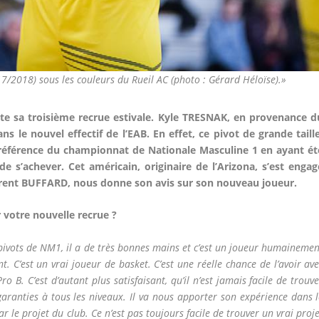
7/2018) sous les couleurs du Rueil AC (photo : Gérard Héloïse).»
nte sa troisième recrue estivale. Kyle TRESNAK, en provenance d
ns le nouvel effectif de l’EAB. En effet, ce pivot de grande taille
une référence du championnat de Nationale Masculine 1 en ayant ét
de s’achever. Cet américain, originaire de l’Arizona, s’est engag
aurent BUFFARD, nous donne son avis sur son nouveau joueur.
 votre nouvelle recrue ?
s pivots de NM1, il a de très bonnes mains et c’est un joueur humaineme
nt. C’est un vrai joueur de basket. C’est une réelle chance de l’avoir av
ro B. C’est d’autant plus satisfaisant, qu’il n’est jamais facile de trouv
garanties à tous les niveaux. Il va nous apporter son expérience dans 
par le projet du club. Ce n’est pas toujours facile de trouver un vrai proj