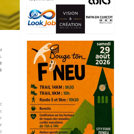
u
,
é
é
nt
ec
er
le
et