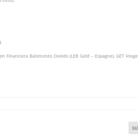
s-Unis).
).
n Financiera Baloncesto Oviedo (LEB Gold – Espagne), GET Vosge
SU