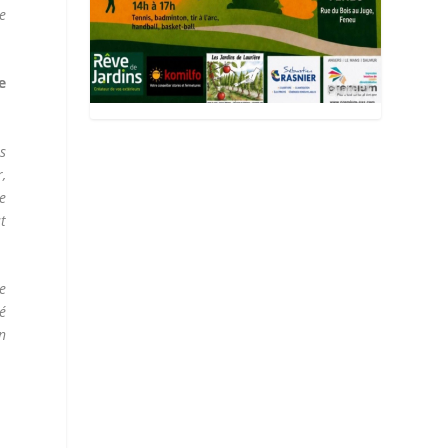
se
e
es
,
re
t
le
é
n