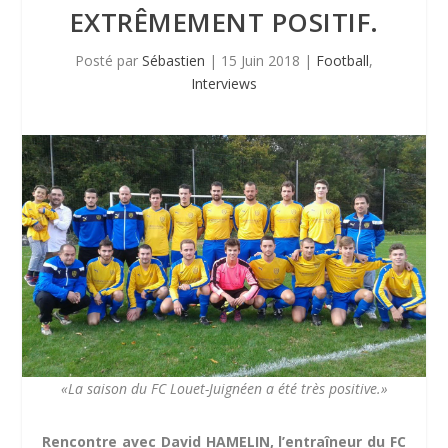
EXTRÊMEMENT POSITIF.
Posté par
Sébastien
|
15 Juin 2018
|
Football
,
Interviews
«La saison du FC Louet-Juignéen a été très positive.»
Rencontre avec David HAMELIN, l’entraîneur du FC