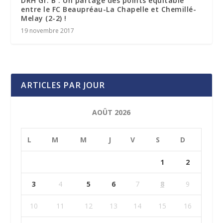
DRH Gr. B : Un partage des points équitable
entre le FC Beaupréau-La Chapelle et Chemillé-
Melay (2-2) !
19 novembre 2017
ARTICLES PAR JOUR
AOÛT 2026
L
M
M
J
V
S
D
1
2
3
4
5
6
7
8
9
10
11
12
13
14
15
16