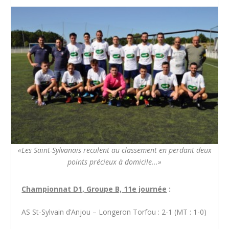
«Les Saint-Sylvanais reculent au classement en perdant deux
points précieux à domicile...»
Championnat D1, Groupe B, 11e journée
:
AS St-Sylvain d’Anjou – Longeron Torfou : 2-1 (MT : 1-0)