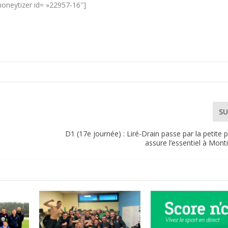
oneytizer id= »22957-16″]
SU
D1 (17e journée) : Liré-Drain passe par la petite 
assure l’essentiel à Montil