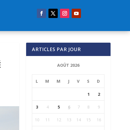
ARTICLES PAR JOUR
É
AOÛT 2026
L
M
M
J
V
S
D
1
2
3
4
5
6
7
8
9
10
11
12
13
14
15
16