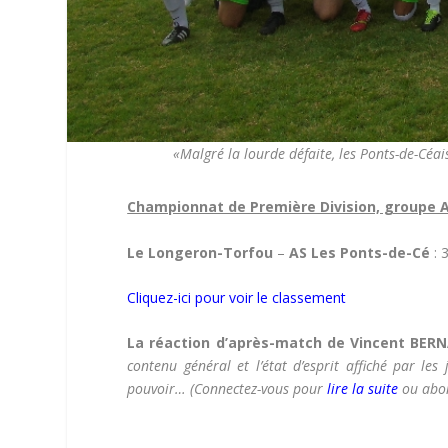
«Malgré la lourde défaite, les Ponts-de-Céa
Championnat de Première Division, groupe A
Le Longeron-Torfou
–
AS Les Ponts-de-Cé
: 
Cliquez-ici pour voir le classement
La réaction d’après-match de Vincent BERNA
contenu général et l’état d’esprit affiché par les
pouvoir…
(Connectez-vous pour
lire la suite
ou abon