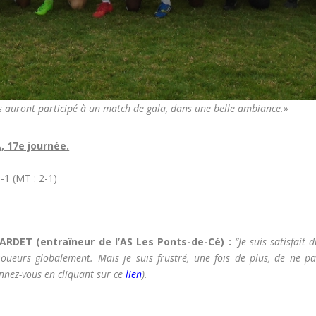
is auront participé à un match de gala, dans une belle ambiance.»
, 17e journée.
3-1 (MT : 2-1)
RDET (entraîneur de l’AS Les Ponts-de-Cé) :
“Je suis satisfait 
 joueurs globalement. Mais je suis frustré, une fois de plus, de ne pa
nez-vous en cliquant sur ce
lien
).