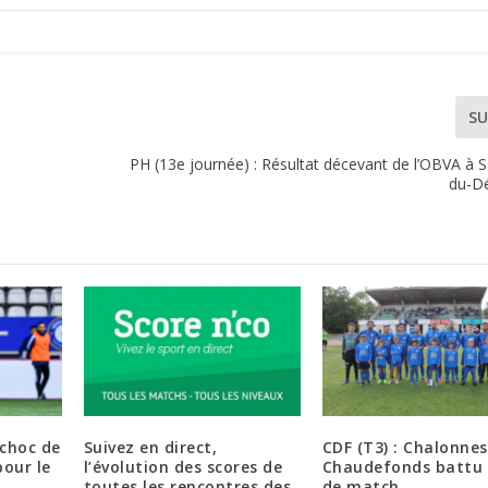
SU
PH (13e journée) : Résultat décevant de l’OBVA à 
du-Dé
 choc de
Suivez en direct,
CDF (T3) : Chalonnes
pour le
l’évolution des scores de
Chaudefonds battu 
toutes les rencontres des
de match