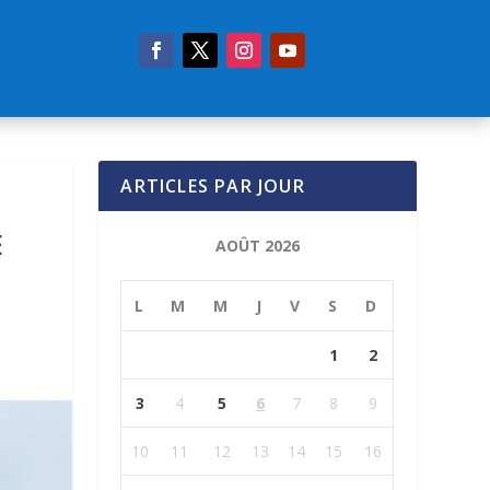
ARTICLES PAR JOUR
E
AOÛT 2026
L
M
M
J
V
S
D
1
2
3
4
5
6
7
8
9
10
11
12
13
14
15
16