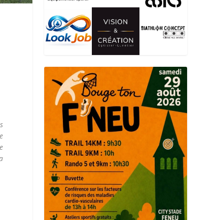
ès
e
e
a