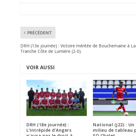
PRÉCÉDENT
DRH (13e journée) : Victoire méritée de Bouchemaine à La
Tranche Côte de Lumière (2-0).
VOIR AUSSI
DRH (18e journée) :
National (J22) : Un
L’Intrépide d’Angers
milieu de tableau 
n’aura pas le droit à
SO Cholet.