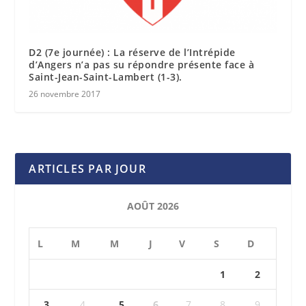
D2 (7e journée) : La réserve de l’Intrépide
d’Angers n’a pas su répondre présente face à
Saint-Jean-Saint-Lambert (1-3).
26 novembre 2017
ARTICLES PAR JOUR
AOÛT 2026
L
M
M
J
V
S
D
1
2
3
4
5
6
7
8
9