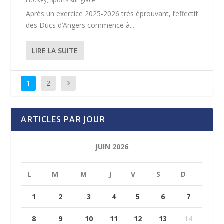
Hockey
,
Sports sur glace
Après un exercice 2025-2026 très éprouvant, l’effectif
des Ducs d’Angers commence à...
LIRE LA SUITE
1
2
ARTICLES PAR JOUR
JUIN 2026
L
M
M
J
V
S
D
1
2
3
4
5
6
7
8
9
10
11
12
13
14