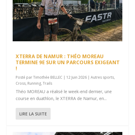
XTERRA DE NAMUR : THÉO MOREAU
TERMINE 9E SUR UN PARCOURS EXIGEANT
!
Posté par
Timothée BELLEC
|
12 Juin 2026
|
Autres sports
,
Cross
,
Running
,
Trails
Théo MOREAU a réalisé le week-end dernier, une
course en duathlon, le XTERRA de Namur, en...
LIRE LA SUITE