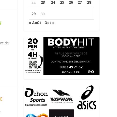
22
23
24
25
26
27
28
29
30
N
« Août
Oct »
ant de
CE
e