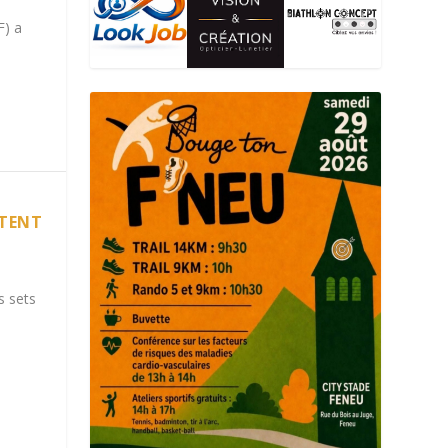
F) a
RTENT
s sets