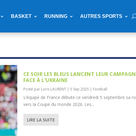
BASKET
RUNNING
AUTRES SPORTS
CE SOIR LES BLEUS LANCENT LEUR CAMPAGN
FACE À L’UKRAINE
Posté par
Loris LAURENT
|
5 Sep 2025
|
Football
L’équipe de France débute ce vendredi 5 septembre sa r
vers la Coupe du monde 2026. Les...
LIRE LA SUITE