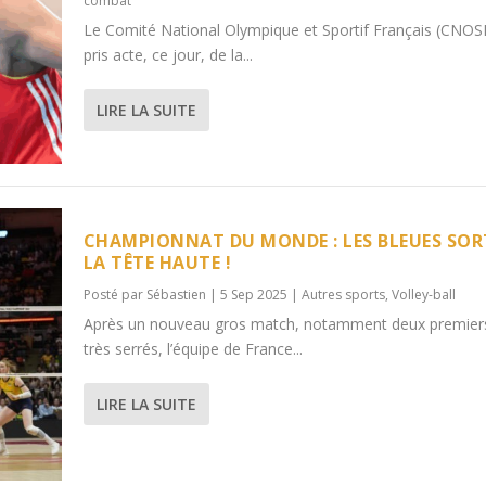
combat
Le Comité National Olympique et Sportif Français (CNOS
pris acte, ce jour, de la...
LIRE LA SUITE
CHAMPIONNAT DU MONDE : LES BLEUES SO
LA TÊTE HAUTE !
Posté par
Sébastien
|
5 Sep 2025
|
Autres sports
,
Volley-ball
Après un nouveau gros match, notamment deux premier
très serrés, l’équipe de France...
LIRE LA SUITE