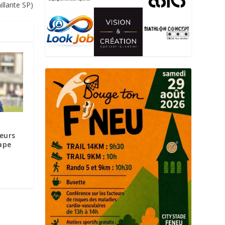
illante SP)
e
ueurs
ape