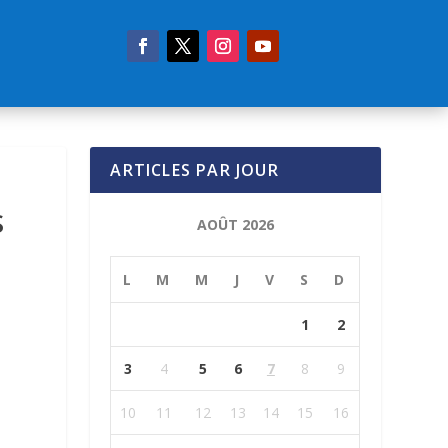
ARTICLES PAR JOUR
S
AOÛT 2026
L
M
M
J
V
S
D
1
2
3
4
5
6
7
8
9
10
11
12
13
14
15
16