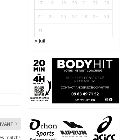
17
18
19
20
21
22
23
24
25
26
27
28
29
30
31
« Juil
IVANT
rès-matchs