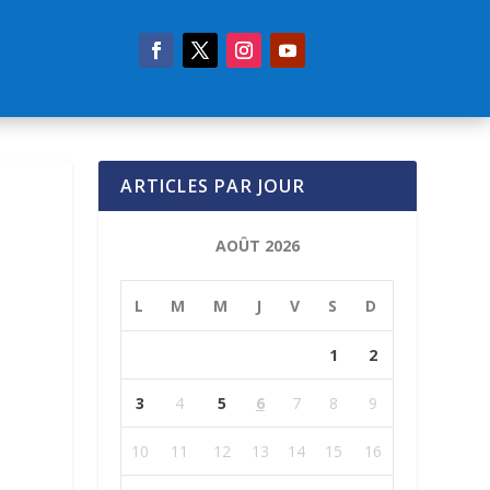
ARTICLES PAR JOUR
AOÛT 2026
L
M
M
J
V
S
D
1
2
3
4
5
6
7
8
9
10
11
12
13
14
15
16