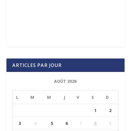
ARTICLES PAR JOUR
AOÛT 2026
L
M
M
J
V
S
D
1
2
3
4
5
6
7
8
9