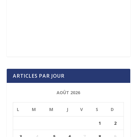
ARTICLES PAR JOUR
AOÛT 2026
L
M
M
J
V
S
D
1
2
3
4
5
6
7
8
9