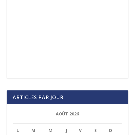
ARTICLES PAR JOUR
AOÛT 2026
L
M
M
J
V
S
D