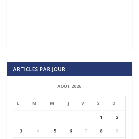
ARTICLES PAR JOUR
AOÛT 2026
L
M
M
J
V
S
D
1
2
3
4
5
6
7
8
9