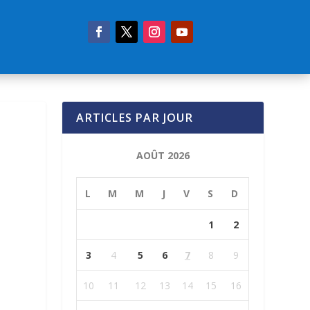
ARTICLES PAR JOUR
AOÛT 2026
L
M
M
J
V
S
D
1
2
3
4
5
6
7
8
9
10
11
12
13
14
15
16