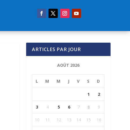
ARTICLES PAR JOUR
AOÛT 2026
L
M
M
J
V
S
D
1
2
3
4
5
6
7
8
9
10
11
12
13
14
15
16