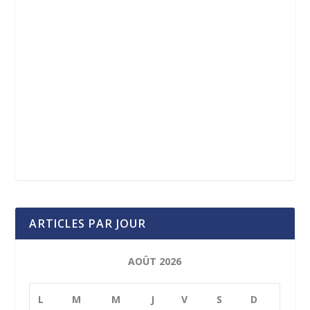
ARTICLES PAR JOUR
AOÛT 2026
L
M
M
J
V
S
D