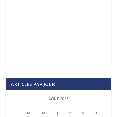
ARTICLES PAR JOUR
AOÛT 2026
L
M
M
J
V
S
D