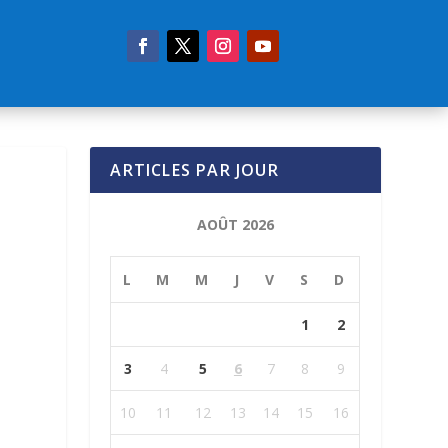
ARTICLES PAR JOUR
AOÛT 2026
L
M
M
J
V
S
D
1
2
3
4
5
6
7
8
9
10
11
12
13
14
15
16