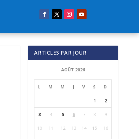
ARTICLES PAR JOUR
AOÛT 2026
L
M
M
J
V
S
D
1
2
3
4
5
6
7
8
9
10
11
12
13
14
15
16