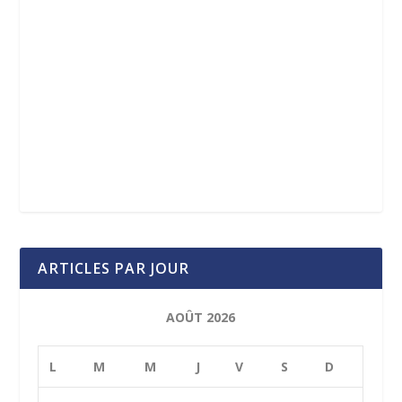
ARTICLES PAR JOUR
AOÛT 2026
L
M
M
J
V
S
D