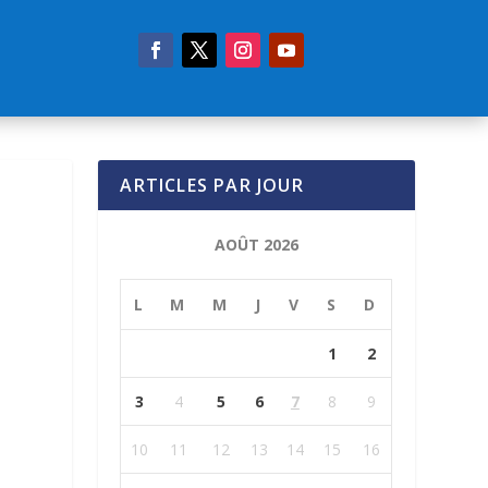
ARTICLES PAR JOUR
AOÛT 2026
L
M
M
J
V
S
D
1
2
3
4
5
6
7
8
9
10
11
12
13
14
15
16