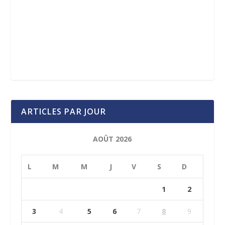
ARTICLES PAR JOUR
AOÛT 2026
L
M
M
J
V
S
D
1
2
3
4
5
6
7
8
9