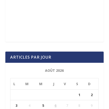
ARTICLES PAR JOUR
AOÛT 2026
L
M
M
J
V
S
D
1
2
3
4
5
6
7
8
9