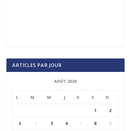
ARTICLES PAR JOUR
AOÛT 2026
L
M
M
J
V
S
D
1
2
3
4
5
6
7
8
9