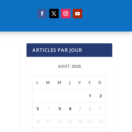
ARTICLES PAR JOUR
AOÛT 2026
L
M
M
J
V
S
D
1
2
3
4
5
6
7
8
9
10
11
12
13
14
15
16