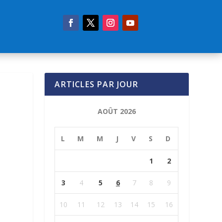
ARTICLES PAR JOUR
AOÛT 2026
L
M
M
J
V
S
D
1
2
3
4
5
6
7
8
9
10
11
12
13
14
15
16