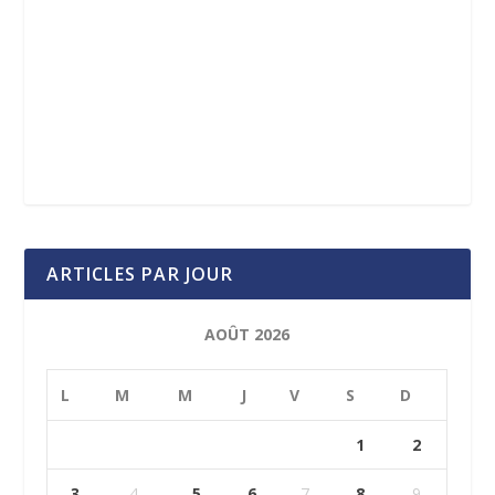
ARTICLES PAR JOUR
AOÛT 2026
L
M
M
J
V
S
D
1
2
3
4
5
6
7
8
9