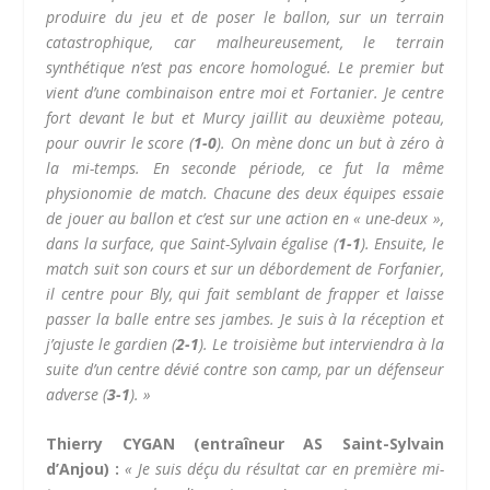
produire du jeu et de poser le ballon, sur un terrain
catastrophique, car malheureusement, le terrain
synthétique n’est pas encore homologué. Le premier but
vient d’une combinaison entre moi et Fortanier. Je centre
fort devant le but et Murcy jaillit au deuxième poteau,
pour ouvrir le score (
1-0
). On mène donc un but à zéro à
la mi-temps. En seconde période, ce fut la même
physionomie de match. Chacune des deux équipes essaie
de jouer au ballon et c’est sur une action en « une-deux »,
dans la surface, que Saint-Sylvain égalise (
1-1
). Ensuite, le
match suit son cours et sur un débordement de Forfanier,
il centre pour Bly, qui fait semblant de frapper et laisse
passer la balle entre ses jambes. Je suis à la réception et
j’ajuste le gardien (
2-1
). Le troisième but interviendra à la
suite d’un centre dévié contre son camp, par un défenseur
adverse (
3-1
). »
Thierry CYGAN (entraîneur AS Saint-Sylvain
d’Anjou) :
« Je suis déçu du résultat car en première mi-