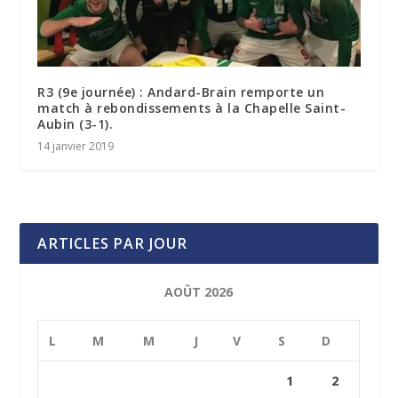
R3 (9e journée) : Andard-Brain remporte un
match à rebondissements à la Chapelle Saint-
Aubin (3-1).
14 janvier 2019
ARTICLES PAR JOUR
AOÛT 2026
L
M
M
J
V
S
D
1
2