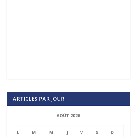
ARTICLES PAR JOUR
AOÛT 2026
L
M
M
J
V
S
D