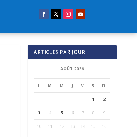
ARTICLES PAR JOUR
AOÛT 2026
L
M
M
J
V
S
D
1
2
3
4
5
6
7
8
9
10
11
12
13
14
15
16