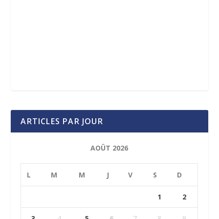
ARTICLES PAR JOUR
AOÛT 2026
L
M
M
J
V
S
D
1
2
3
4
5
6
7
8
9