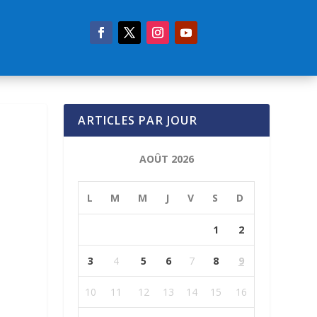
ARTICLES PAR JOUR
AOÛT 2026
L
M
M
J
V
S
D
1
2
3
4
5
6
7
8
9
10
11
12
13
14
15
16