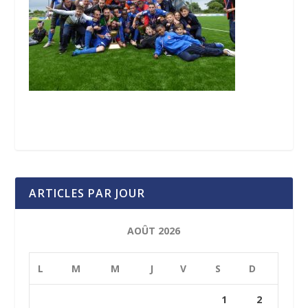
ARTICLES PAR JOUR
AOÛT 2026
L
M
M
J
V
S
D
1
2